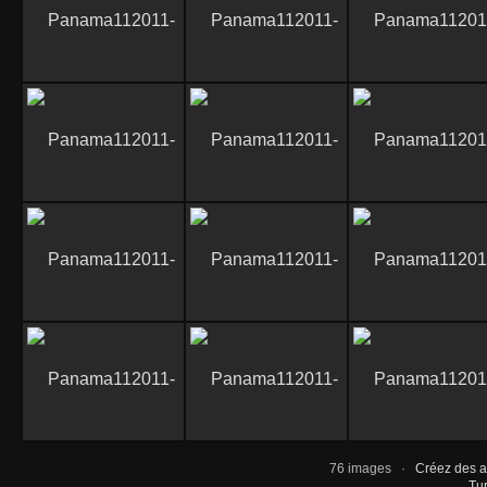
76 images ·
Créez des a
Tur